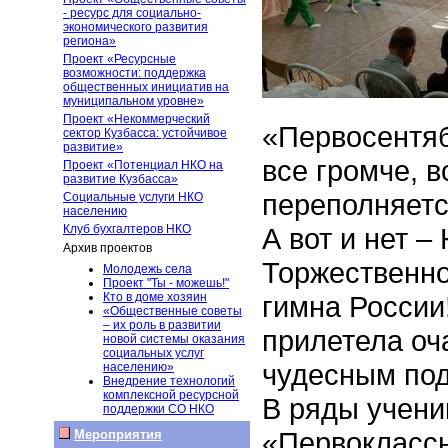
- ресурс для социально-
экономического развития
региона»
Проект «Ресурсные
возможности: поддержка
общественных инициатив на
муниципальном уровне»
Проект «Некоммерческий
«Первосентяб
сектор Кузбасса: устойчивое
развитие»
все громче, 
Проект «Потенциал НКО на
развитие Кузбасса»
переполняетс
Социальные услуги НКО
населению
Клуб бухгалтеров НКО
А вот и нет –
Архив проектов
Торжественно
Молодежь села
Проект "Ты - можешь!"
Кто в доме хозяин
гимна России
«Общественные советы
– их роль в развитии
прилетела оч
новой системы оказания
социальных услуг
чудесным под
населению»
Внедрение технологий
комплексной ресурсной
В ряды учени
поддержки СО НКО
«Первоклассн
Мероприятия