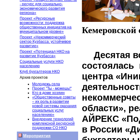
- ресурс для социально-
экономического развития
региона»
Проект «Ресурсные
возможности: поддержка
общественных инициатив на
Кемеровской 
муниципальном уровне»
Проект «Некоммерческий
сектор Кузбасса: устойчивое
развитие»
Проект «Потенциал НКО на
Десятая в
развитие Кузбасса»
Социальные услуги НКО
состоялась 
населению
Клуб бухгалтеров НКО
центра «Ини
Архив проектов
деятельност
Молодежь села
Проект "Ты - можешь!"
Кто в доме хозяин
некоммерчес
«Общественные советы
– их роль в развитии
области», р
новой системы оказания
социальных услуг
населению»
АЙРЕКС «Под
Внедрение технологий
комплексной ресурсной
в России «Д
поддержки СО НКО
Мероприятия
бухгалтеры 