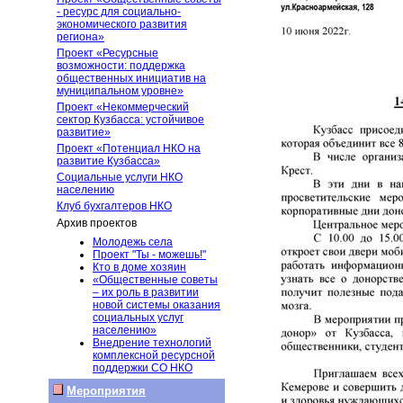
- ресурс для социально-
экономического развития
региона»
Проект «Ресурсные
возможности: поддержка
общественных инициатив на
муниципальном уровне»
Проект «Некоммерческий
сектор Кузбасса: устойчивое
развитие»
Проект «Потенциал НКО на
развитие Кузбасса»
Социальные услуги НКО
населению
Клуб бухгалтеров НКО
Архив проектов
Молодежь села
Проект "Ты - можешь!"
Кто в доме хозяин
«Общественные советы
– их роль в развитии
новой системы оказания
социальных услуг
населению»
Внедрение технологий
комплексной ресурсной
поддержки СО НКО
Мероприятия