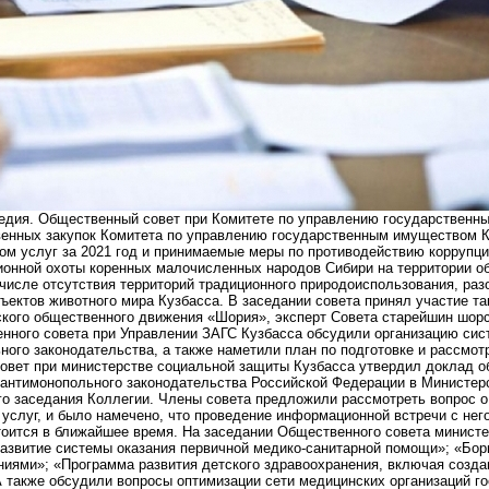
ледия. Общественный совет при Комитете по управлению государственн
енных закупок Комитета по управлению государственным имуществом Куз
том услуг за 2021 год и принимаемые меры по противодействию корруп
ионной охоты коренных малочисленных народов Сибири на территории о
 числе отсутствия территорий традиционного природоиспользования, ра
ъектов животного мира Кузбасса. В заседании совета принял участие т
ского общественного движения «Шория», эксперт Совета старейшин шорс
нного совета при Управлении ЗАГС Кузбасса обсудили организацию сис
ного законодательства, а также наметили план по подготовке и рассмо
овет при министерстве социальной защиты Кузбасса утвердил доклад об
 антимонопольного законодательства Российской Федерации в Министерс
го заседания Коллегии. Члены совета предложили рассмотреть вопрос 
услуг, и было намечено, что проведение информационной встречи с нег
тоится в ближайшее время. На заседании Общественного совета министе
Развитие системы оказания первичной медико-санитарной помощи»; «Бор
ниями»; «Программа развития детского здравоохранения, включая созд
А также обсудили вопросы оптимизации сети медицинских организаций г