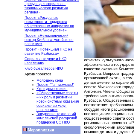
- ресурс для социально-
экономического развития
региона»
Проект «Ресурсные
возможности: поддержка
общественных инициатив на
муниципальном уровне»
Проект «Некоммерческий
сектор Кузбасса: устойчивое
развитие»
Проект «Потенциал НКО на
развитие Кузбасса»
Социальные услуги НКО
объектах культурного нас
населению
эффективности государств
Клуб бухгалтеров НКО
качества оказания Комите
Кузбасса. Вопросы традиц
Архив проектов
организацией охоты, в том
Молодежь села
департаменте по охране об
Проект "Ты - можешь!"
совета Мысковского город
Кто в доме хозяин
Антонкин. Члены Обществе
«Общественные советы
требованиям антимонополь
– их роль в развитии
Кузбассе. Общественный с
новой системы оказания
соответствия требованиям
социальных услуг
обсудил итоги расширенно
населению»
поставщиками социальных 
Внедрение технологий
комплексной ресурсной
общественного совета сос
поддержки СО НКО
региональных проектов: «
онкологическими заболева
Мероприятия
помощи детям» и другие. 