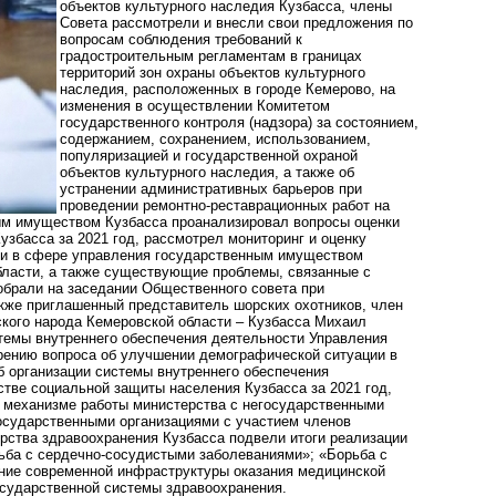
объектов культурного наследия Кузбасса, члены
Совета рассмотрели и внесли свои предложения по
вопросам соблюдения требований к
градостроительным регламентам в границах
территорий зон охраны объектов культурного
наследия, расположенных в городе Кемерово, на
изменения в осуществлении Комитетом
государственного контроля (надзора) за состоянием,
содержанием, сохранением, использованием,
популяризацией и государственной охраной
объектов культурного наследия, а также об
устранении административных барьеров при
проведении ремонтно-реставрационных работ на
ым имуществом Кузбасса проанализировал вопросы оценки
басса за 2021 год, рассмотрел мониторинг и оценку
ции в сфере управления государственным имуществом
бласти, а также существующие проблемы, связанные с
зобрали на заседании Общественного совета при
акже приглашенный представитель шорских охотников, член
кого народа Кемеровской области – Кузбасса Михаил
темы внутреннего обеспечения деятельности Управления
трению вопроса об улучшении демографической ситуации в
 организации системы внутреннего обеспечения
тве социальной защиты населения Кузбасса за 2021 год,
о механизме работы министерства с негосударственными
осударственными организациями с участием членов
рства здравоохранения Кузбасса подвели итоги реализации
ьба с сердечно-сосудистыми заболеваниями»; «Борьба с
ание современной инфраструктуры оказания медицинской
осударственной системы здравоохранения.