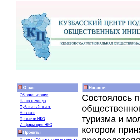
О нас
Новости
Состоялось п
Об организации
Наша команда
общественног
Публичный отчет
Новости
туризма и мо
Практики НКО
Информация НКО
котором прин
Проекты
Проект «Общественные советы