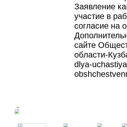
Заявление ка
участие в ра
согласие на 
Дополнитель
сайте Общес
области-Кузба
dlya-uchastiy
obshchestven