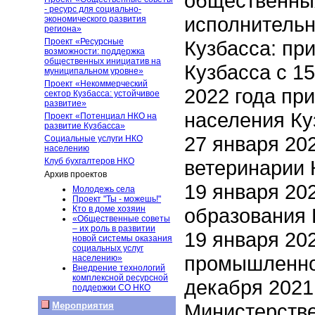
общественных
- ресурс для социально-
исполнительн
экономического развития
региона»
Проект «Ресурсные
Кузбасса: пр
возможности: поддержка
общественных инициатив на
Кузбасса с 15
муниципальном уровне»
Проект «Некоммерческий
2022 года пр
сектор Кузбасса: устойчивое
развитие»
населения Ку
Проект «Потенциал НКО на
развитие Кузбасса»
27 января 20
Социальные услуги НКО
населению
Клуб бухгалтеров НКО
ветеринарии 
Архив проектов
19 января 20
Молодежь села
Проект "Ты - можешь!"
Кто в доме хозяин
образования 
«Общественные советы
– их роль в развитии
19 января 20
новой системы оказания
социальных услуг
промышленнос
населению»
Внедрение технологий
комплексной ресурсной
декабря 2021 
поддержки СО НКО
Министерстве
Мероприятия