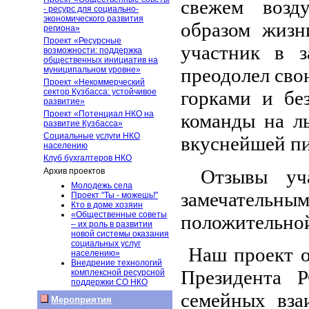
свежем возд
- ресурс для социально-
экономического развития
образом жизн
региона»
Проект «Ресурсные
участник в з
возможности: поддержка
общественных инициатив на
преодолел свою
муниципальном уровне»
Проект «Некоммерческий
сектор Кузбасса: устойчивое
горками и бе
развитие»
Проект «Потенциал НКО на
команды на л
развитие Кузбасса»
Социальные услуги НКО
вкуснейшей пи
населению
Клуб бухгалтеров НКО
Отзывы уч
Архив проектов
Молодежь села
замечательн
Проект "Ты - можешь!"
Кто в доме хозяин
«Общественные советы
положительной
– их роль в развитии
новой системы оказания
социальных услуг
Наш проект о
населению»
Внедрение технологий
Президента Р
комплексной ресурсной
поддержки СО НКО
семейных вза
Мероприятия