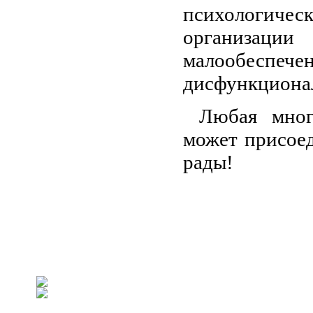
психологиче
организа
малообес
дисфункционал
Любая мног
может присоед
рады!