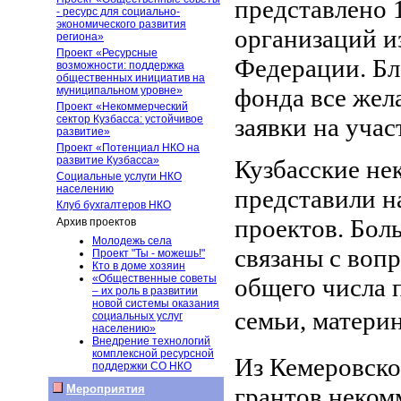
представлено
1
- ресурс для социально-
экономического развития
организаций и
региона»
Проект «Ресурсные
Федерации. Б
возможности: поддержка
общественных инициатив на
фонда все жел
муниципальном уровне»
Проект «Некоммерческий
сектор Кузбасса: устойчивое
заявки на учас
развитие»
Проект «Потенциал НКО на
развитие Кузбасса»
Кузбасские не
Социальные услуги НКО
населению
представили н
Клуб бухгалтеров НКО
проектов. Бол
Архив проектов
Молодежь села
связаны с воп
Проект "Ты - можешь!"
Кто в доме хозяин
«Общественные советы
общего числа 
– их роль в развитии
новой системы оказания
семьи, материн
социальных услуг
населению»
Внедрение технологий
комплексной ресурсной
Из Кемеровско
поддержки СО НКО
грантов неком
Мероприятия