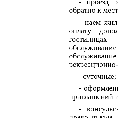
- проезд 
обратно к мес
- наем жил
оплату допо
гостиницах
обслуживание
обслуживание
рекреационно-
- суточные;
- оформлени
приглашений и
- консульс
право въезда,