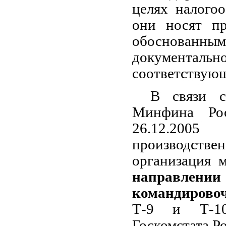
целях налогоо
они носят пр
обоснованны
документально
соответствующ
В связи с
Минфина Ро
26.12.2005 
производст
организация
направлении
командирово
Т-9 и Т-10
Госкомстата Ро