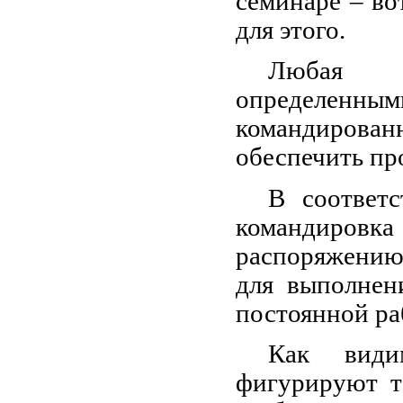
семинаре – во
для этого.
Любая к
определенн
командиров
обеспечить пр
В соответ
командиров
распоряжению
для выполнен
постоянной ра
Как види
фигурируют та