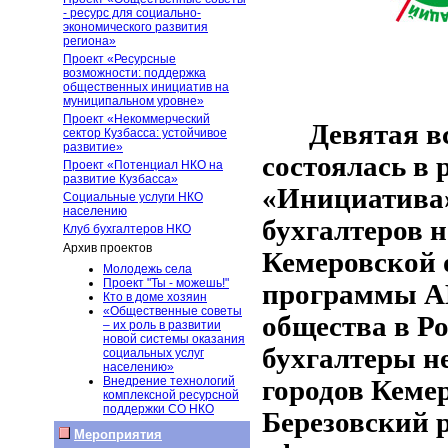
- ресурс для социально-
экономического развития
региона»
Проект «Ресурсные
возможности: поддержка
общественных инициатив на
муниципальном уровне»
Проект «Некоммерческий
Девятая в
сектор Кузбасса: устойчивое
развитие»
состоялась в 
Проект «Потенциал НКО на
развитие Кузбасса»
«Инициатива»
Социальные услуги НКО
населению
бухгалтеров 
Клуб бухгалтеров НКО
Архив проектов
Кемеровской 
Молодежь села
Проект "Ты - можешь!"
программы А
Кто в доме хозяин
«Общественные советы
общества в Р
– их роль в развитии
новой системы оказания
бухгалтеры н
социальных услуг
населению»
Внедрение технологий
городов Кеме
комплексной ресурсной
поддержки СО НКО
Березовский 
Мероприятия