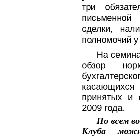
три обязат
письменной
сделки, нал
полномочий у
На семина
обзор норм
бухгалтерс
касающихся
принятых и 
2009 года.
По всем в
Клуба можн