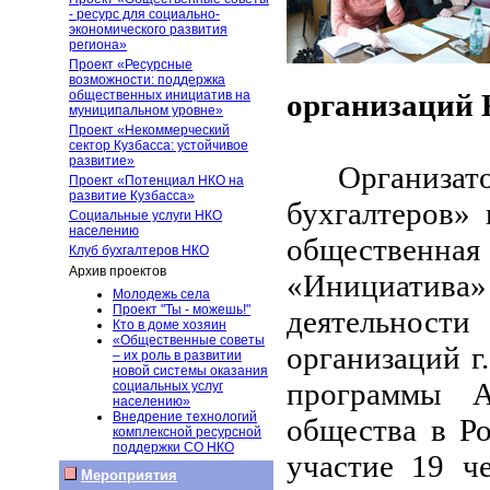
- ресурс для социально-
экономического развития
региона»
Проект «Ресурсные
возможности: поддержка
общественных инициатив на
организаций 
муниципальном уровне»
Проект «Некоммерческий
сектор Кузбасса: устойчивое
развитие»
Организа
Проект «Потенциал НКО на
развитие Кузбасса»
бухгалтеров» 
Социальные услуги НКО
населению
общественна
Клуб бухгалтеров НКО
Архив проектов
«Инициатива
Молодежь села
Проект "Ты - можешь!"
деятельности
Кто в доме хозяин
«Общественные советы
организаций г
– их роль в развитии
новой системы оказания
программы А
социальных услуг
населению»
Внедрение технологий
общества в Р
комплексной ресурсной
поддержки СО НКО
участие 19 ч
Мероприятия