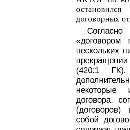
остановилс
договорных о
Согласно
«договором 
нескольких л
прекращении 
(420:1 ГК)
дополнител
некоторые 
договора, со
(договоров)
собой догов
содержат глав