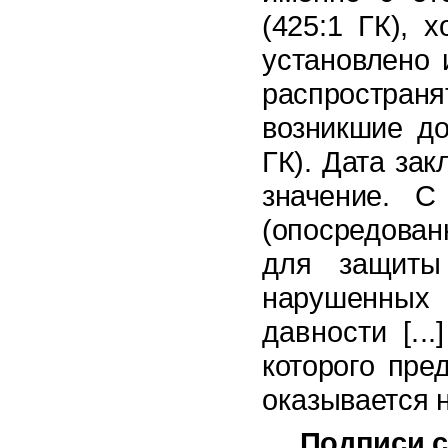
(425:1 ГК), х
установлено 
распростра
возникшие д
ГК). Дата за
значение. С
(опосредован
для защит
нарушенных
давности [...
которого пре
оказывается 
Подписи 