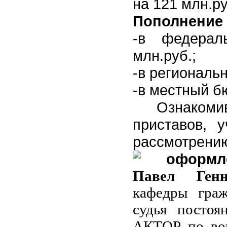
на 121 млн.ру
Пополнение
-в федерал
млн.руб.;
-в региональ
-в местный бю
Ознаком
приставов, 
рассмотрен
оформл
Павел Генн
кафедры граж
судья постоя
АКТОР по воп