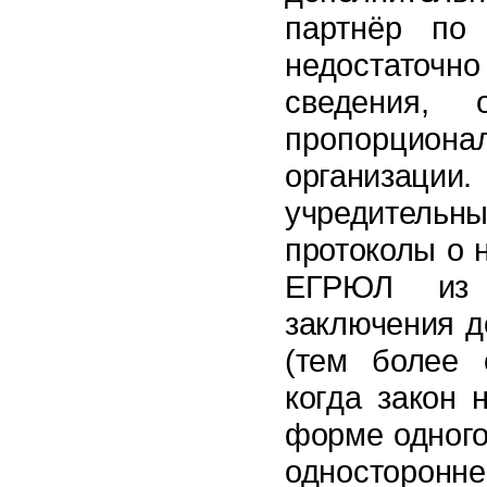
партнёр по
недостаточно
сведения,
пропорциона
организаци
учредительны
протоколы о 
ЕГРЮЛ из
заключе
ния д
(тем
более 
когда закон 
фор
ме одног
односторон