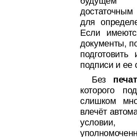
будущем с
достаточным
для определе
Если имеютс
документы, п
подготовить
подписи и ее 
Без
печа
которого по
слишком мно
влечёт автом
условии,
уполномочен