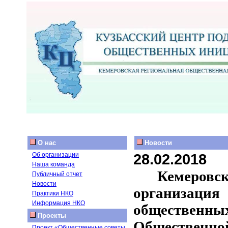
О нас
Новости
28.02.2018
Об организации
Наша команда
Кемеровс
Публичный отчет
Новости
организаци
Практики НКО
Информация НКО
общественн
Проекты
Общественно
Проект «Общественные советы