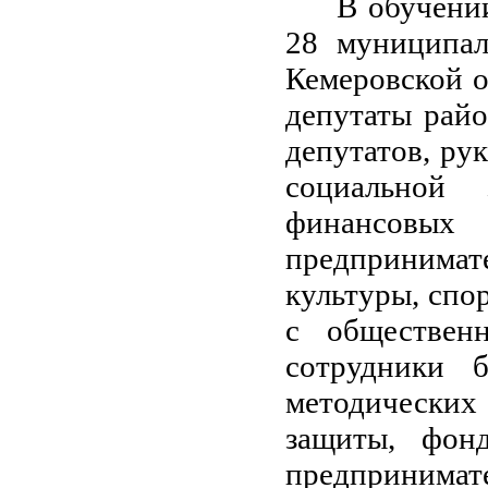
В обучени
28 муниципал
Кемеровской о
депутаты рай
депутатов, ру
социальной 
финансовых 
предпринимат
культуры, спо
с обществен
сотрудники б
методических
защиты, фон
предпринимате