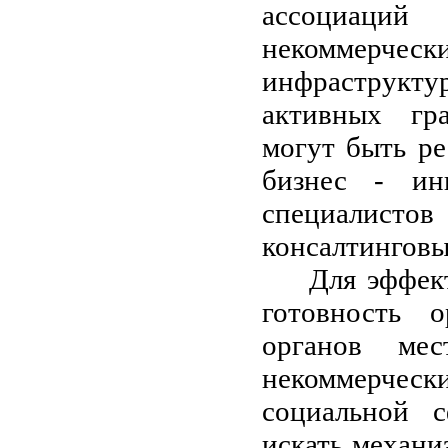
ассоциаци
некоммерчески
инфраструкт
активных г
могут быть р
бизнес - ин
специалис
консалтинговы
Для эффек
г
отовность о
органов мес
некоммерческ
социальной с
искать механ