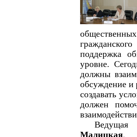
общественных 
гражданског
поддержка об
уровне. Сего
должны взаим
обсуждение и 
создавать усл
должен помоч
взаимодействи
Ведущая
Малицкая
, 