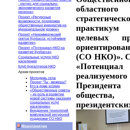
- ресурс для социально-
областного
экономического развития
региона»
стратегичес
Проект «Ресурсные
возможности: поддержка
общественных инициатив на
практикум
муниципальном уровне»
Проект «Некоммерческий
целевых пр
сектор Кузбасса: устойчивое
развитие»
ориентирова
Проект «Потенциал НКО на
развитие Кузбасса»
(СО НКО)». С
Социальные услуги НКО
населению
«Потенциал
Клуб бухгалтеров НКО
Архив проектов
реализуемо
Молодежь села
Проект "Ты - можешь!"
Президента
Кто в доме хозяин
«Общественные советы
общества,
– их роль в развитии
новой системы оказания
президентски
социальных услуг
населению»
Внедрение технологий
комплексной ресурсной
поддержки СО НКО
Мероприятия