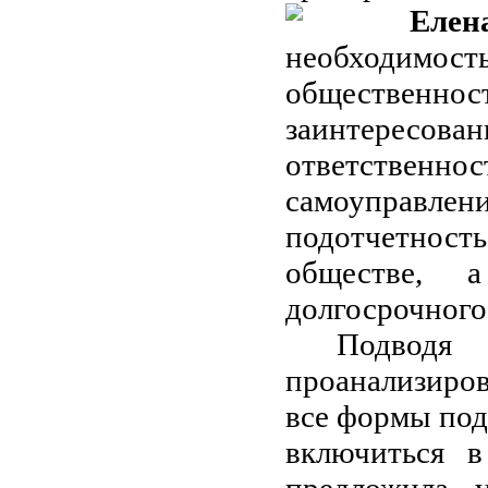
Еле
необходимост
общественн
заинтерес
ответственно
самоуправл
подотчетно
обществе, 
долгосрочного 
Подводя
проанализиро
все формы по
включиться в