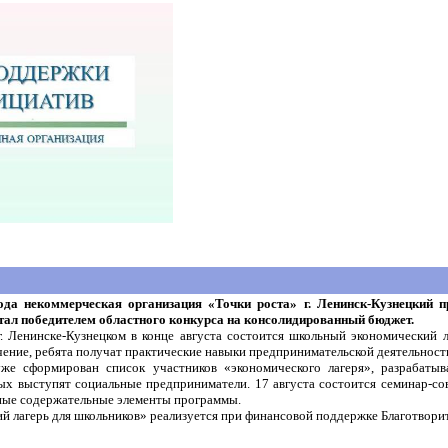
ода некоммерческая организация «Точки роста» г. Ленинск-Кузнецкий 
тал победителем областного конкурса на консолидированный бюджет.
г. Ленинске-Кузнецком в конце августа состоится школьный экономический л
ение, ребята получат практические навыки предпринимательской деятельност
же сформирован список участников «экономического лагеря», разрабатыв
рых выступят социальные предприниматели. 17 августа состоится семинар-со
ные содержательные элементы программы.
й лагерь для школьников» реализуется при финансовой поддержке Благотвори