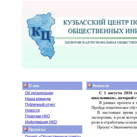
О нас
Новости
С 1 августа 2016 г
Об организации
школьников», который с
Наша команда
В рамках проекта в 
Публичный отчет
Пройдя тематическое обуч
Новости
В настоящее время у
Практики НКО
экспертами, в роли кото
Информация НКО
роли и отработаны основ
Проект «Экономически
Проекты
Проект «Общественные советы