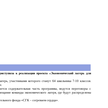
приступила к реализации проекта «Экономический лагерь для
агерь, участниками которого станут 64 школьника 7-10 классов.
и.
ается содержательная часть программы, ведутся переговоры с
вещание команды экономического лагеря, где будут распределены
тельного фонда «СГК – согреваем сердца».