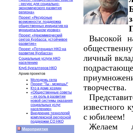
- ресурс для социально-
экономического развития
региона»
Проект «Ресурсные
возможности: поддержка
общественных инициатив на
муниципальном уровне»
Проект «Некоммерческий
Высокой н
сектор Кузбасса: устойчивое
развитие»
общественн
Проект «Потенциал НКО на
развитие Кузбасса»
личный вкла
Социальные услуги НКО
населению
подрастаю
Клуб бухгалтеров НКО
Архив проектов
приумножен
Молодежь села
Проект "Ты - можешь!"
творчества.
Кто в доме хозяин
«Общественные советы
Представи
– их роль в развитии
новой системы оказания
известного к
социальных услуг
населению»
Внедрение технологий
с юбилеем!
комплексной ресурсной
поддержки СО НКО
Желаем л
Мероприятия