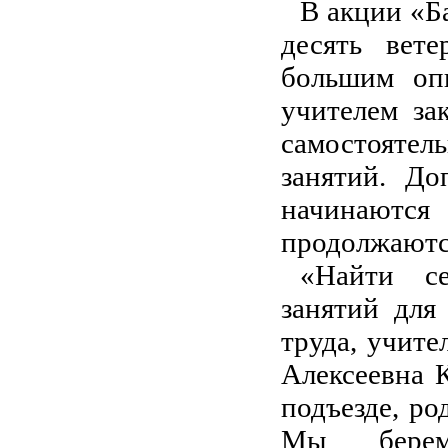
В акции «Б
десять вет
большим оп
учителем за
самостояте
занятий. До
начинаютс
продолжаются
«Найти с
занятий для
труда, учите
Алексеевна К
подъезде, ро
Мы бере