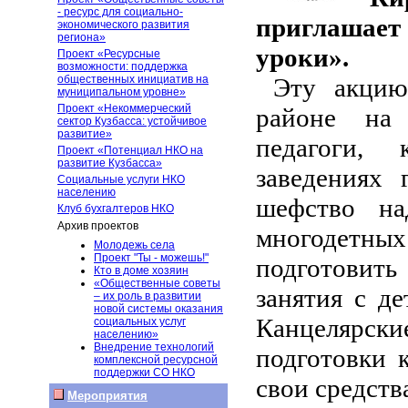
- ресурс для социально-
приглашает
экономического развития
региона»
уроки».
Проект «Ресурсные
возможности: поддержка
общественных инициатив на
Эту акцию
муниципальном уровне»
Проект «Некоммерческий
районе на
сектор Кузбасса: устойчивое
развитие»
педагоги,
Проект «Потенциал НКО на
развитие Кузбасса»
заведениях 
Социальные услуги НКО
населению
шефство на
Клуб бухгалтеров НКО
Архив проектов
многодетны
Молодежь села
Проект "Ты - можешь!"
подготовить
Кто в доме хозяин
«Общественные советы
занятия с д
– их роль в развитии
новой системы оказания
Канцелярс
социальных услуг
населению»
Внедрение технологий
подготовки 
комплексной ресурсной
поддержки СО НКО
свои средств
Мероприятия