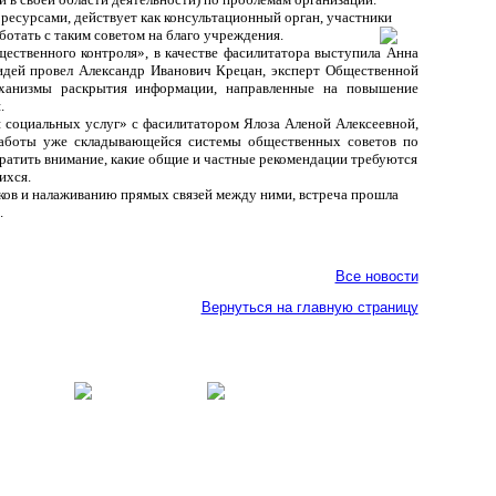
 ресурсами, действует как консультационный орган, участники
ботать с таким советом на благо учреждения.
ественного контроля», в качестве фасилитатора выступила Анна
идей провел Александр Иванович Крецан, эксперт Общественной
еханизмы раскрытия информации, направленные на повышение
.
 социальных услуг» с фасилитатором Ялоза Аленой Алексеевной,
работы уже складывающейся системы общественных советов по
братить внимание, какие общие и частные рекомендации требуются
ихся.
иков и налаживанию прямых связей между ними, встреча прошла
.
Все новости
Вернуться на главную страницу