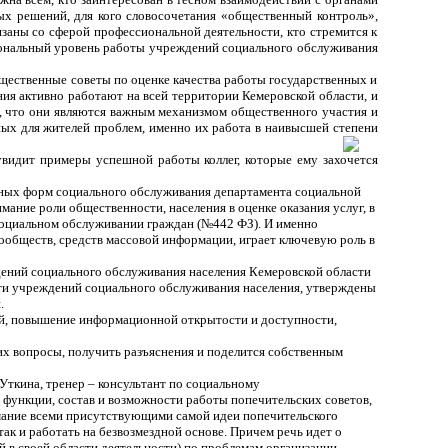
ых решений, для кого словосочетания «общественный контроль»,
заны со сферой профессиональной деятельности, кто стремится к
иональный уровень работы учреждений социального обслуживания
щественные советы по оценке качества работы государственных и
я активно работают на всей территории Кемеровской области, и
и, что они являются важным механизмом общественного участия и
ных для жителей проблем, именно их работа в наивысшей степени
видит примеры успешной работы коллег, которые ему захочется
рных форм социального обслуживания департамента социальной
ание роли общественности, населения в оценке оказания услуг, в
 социальном обслуживании граждан (№442 ФЗ). И именно
обществ, средств массовой информации, играет ключевую роль в
ений социального обслуживания населения Кемеровской области
ости учреждений социального обслуживания населения, утверждены
.
ий, повышение информационной открытости и доступности,
их вопросы, получить разъяснения и поделится собственным
Уткина, тренер – консультант по социальному
 функции, состав и возможности работы попечительских советов,
мание всеми присутствующими самой и
деи попечительского
так и работать на безвозмездной основе. Причем речь идет о
 в своей области деятельности) по проблемам организации.