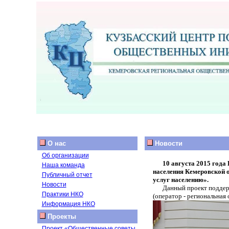
О нас
Новости
Об организации
10 августа 2015 года
Наша команда
населения Кемеровской 
Публичный отчет
услуг населению».
Новости
Данный проект поддер
Практики НКО
(оператор - региональная
Информация НКО
Проекты
Проект «Общественные советы