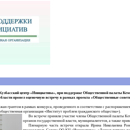
 Кузбасский центр «Инициатива», п
ри поддержке Общественной палаты Кем
области
провел
оценочную встречу в рамках проекта «Общественные советы
жан грантом в рамках конкурса, проведенного в соответствии с распоряжение
 общественная организация «Институт проблем гражданского общества»).
Во встрече приняли участие члены Общественной палаты Кем
органов государственной власти, муниципалитетов, а также при
Пленарную часть встречи открыла Ирина Николаевна Рон
председатель Совета ОО КЦ «Инициатива»: «Данная встреча
ва