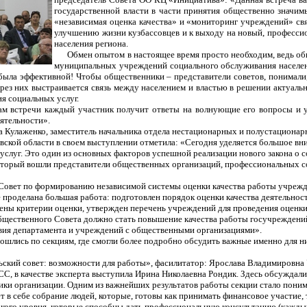
государственной власти в части принятия общественно значим
«независимая оценка качества» и «мониторинг учреждений» свя
улучшению жизни кузбассовцев и к выходу на новый, професс
населения региона.
Обмен опытом в настоящее время просто необходим, ведь об
муниципальных учреждений социального обслуживания населени
 была эффективной! Чтобы общественники – представители советов, понимал
ерез них выстраивается связь между населением и властью в решении актуаль
ия социальных услуг.
ам встречи каждый участник получит ответы на волнующие его вопросы и у
еятельности».
а Кулаженко, заместитель начальника отдела нестационарных и полустациона
ской области в своем выступлении отметила: «Сегодня уделяется большое вним
услуг. Это один из основных факторов успешной реализации нового закона о
оторый вошли представители общественных организаций, профессиональных со
овет по формированию независимой системы оценки качества работы учрежд
е проделана большая работа: подготовлен порядок оценки качества деятельн
ены критерии оценки, утвержден перечень учреждений для проведения оценки
бщественного Совета должно стать повышение качества работы госучрежден
вия департамента и учреждений с общественными организациями».
ошлись по секциям, где смогли более подробно обсудить важные именно для н
ский совет: возможности для работы», фасилитатор: Ярослава Владимировна 
, в качестве эксперта выступила Ирина Николаевна Рондик. Здесь обсуждали
ики организации.
Одним из важнейших результатов работы секции стало пони
т в себе собрание людей, которые, готовы как принимать финансовое участие, 
кого уровня, которые способны дать профессиональную консультацию (каждый