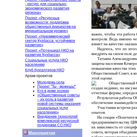
- ресурс для социально-
экономического развития
региона»
Проект «Ресурсные
возможности: поддержка
общественных инициатив на
муниципальном уровне»
важно, чтобы эта работа
Проект «Некоммерческий
контроля. Ведь именно ч
сектор Кузбасса: устойчивое
влияет на качество оказан
развитие»
Надеюсь, что по итог
Проект «Потенциал НКО на
внедрить на своем поле д
развитие Кузбасса»
Татьяна Александровн
Социальные услуги НКО
защиты населения Кемеров
населению
повышении качества этих 
Клуб бухгалтеров НКО
Общественный Совет, в к
Архив проектов
этой оценке.
Молодежь села
Общественный С
Проект "Ты - можешь!"
создан недавно, но им уж
Кто в доме хозяин
отчетные формы, определ
«Общественные советы
Результатом работы О
– их роль в развитии
обеспечение взаимодейст
новой системы оказания
Участники встречи раз
социальных услуг
населению»
опытом.
Внедрение технологий
На секции «Попечитель
комплексной ресурсной
предпринимательству ЦИСС
поддержки СО НКО
их зависимость от специф
совета, которая объединяе
Мероприятия
работе специалистов высо