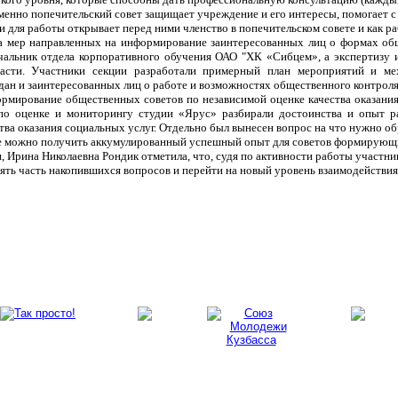
именно попечительский совет защищает учреждение и его интересы, помогает с
и для работы открывает перед ними членство в попечительском совете и как ра
а мер направленных на информирование заинтересованных лиц о формах общ
чальник отдела корпоративного обучения ОАО "ХК «Сибцем», а экспертизу 
ласти. Участники секции разработали примерный план мероприятий и м
ан и заинтересованных лиц о работе и возможностях общественного контроля
рмирование общественных советов по независимой оценке качества оказания
 по оценке и мониторингу студии «Ярус» разбирали достоинства и опыт 
тва оказания социальных услуг. Отдельно был вынесен вопрос на что нужно о
е можно получить аккумулированный успешный опыт для советов формирующ
, Ирина Николаевна Рондик отметила, что, судя по активности работы участн
нять часть накопившихся вопросов и перейти на новый уровень взаимодействия