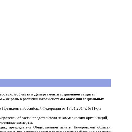
еровской области и Департамента социальной защиты
 – их роль в развитии новой системы оказания социальных
м Президента Российской Федерации от 17.01.2014г. №11-рп
еровской области, представители некоммерческих организаций,
влеченные эксперты.
дик, председатель Общественной палаты Кемеровской области,
жна всем, кто заинтересован в тесном взаимодействии с органами