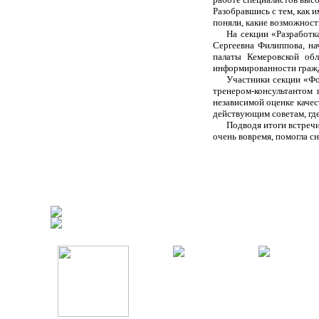
Разобравшись с тем, как 
поняли, какие возможност
На секции «Разработк
Сергеевна Филиппова, на
палаты Кемеровской об
информированности гражд
Участники секции «Фо
тренером-консультантом
независимой оценке качес
действующим советам, гд
Подводя итоги встречи
очень вовремя, помогла с