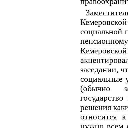
правоохранит
Заместител
Кемеровской
социальной п
пенсионному
Кемеровс
акцентиров
заседании, ч
социальные у
(обычно э
государство
решения каки
относится к
нужно всем о