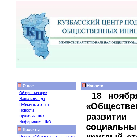
О нас
Новости
18 ноябр
Об организации
Наша команда
«Обществ
Публичный отчет
Новости
развитии
Практики НКО
Информация НКО
социальны
Проекты
Проект «Общественные советы