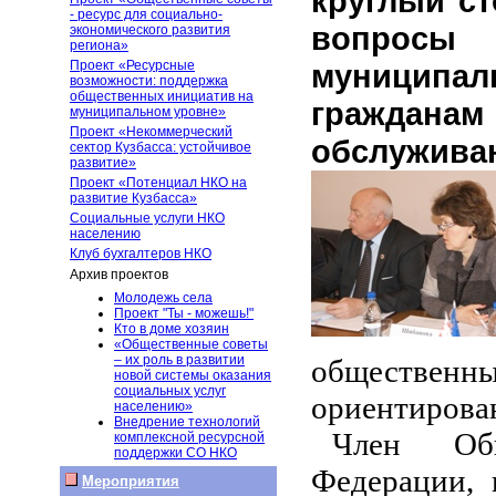
круглый с
- ресурс для социально-
вопросы 
экономического развития
региона»
Проект «Ресурсные
муницип
возможности: поддержка
общественных инициатив на
гражданам 
муниципальном уровне»
Проект «Некоммерческий
обслуживан
сектор Кузбасса: устойчивое
развитие»
Проект «Потенциал НКО на
развитие Кузбасса»
Социальные услуги НКО
населению
Клуб бухгалтеров НКО
Архив проектов
Молодежь села
Проект "Ты - можешь!"
Кто в доме хозяин
«Общественные советы
– их роль в развитии
обществе
новой системы оказания
социальных услуг
ориентирова
населению»
Внедрение технологий
Член Общ
комплексной ресурсной
поддержки СО НКО
Федерации, 
Мероприятия