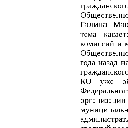
гражданског
Общественн
Галина Ма
тема касает
комиссий и 
Общественно
года назад н
гражданског
КО уже об
Федерально
организации
муниципальн
администра