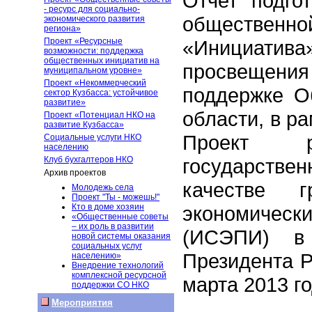
Отчет подго
- ресурс для социально-
общественно
экономического развития
региона»
Проект «Ресурсные
«Инициати
возможности: поддержка
общественных инициатив на
просвещени
муниципальном уровне»
Проект «Некоммерческий
поддержке О
сектор Кузбасса: устойчивое
развитие»
области, в ра
Проект «Потенциал НКО на
развитие Кузбасса»
Проект р
Социальные услуги НКО
населению
Клуб бухгалтеров НКО
государств
Архив проектов
качестве г
Молодежь села
Проект "Ты - можешь!"
Кто в доме хозяин
экономическ
«Общественные советы
– их роль в развитии
(ИСЭПИ) в 
новой системы оказания
социальных услуг
Президента Р
населению»
Внедрение технологий
комплексной ресурсной
марта 2013 го
поддержки СО НКО
Мероприятия