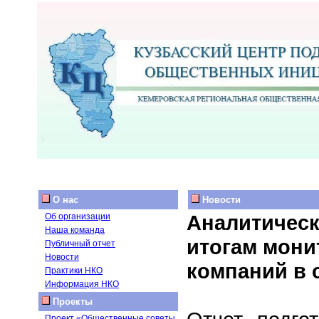
О нас
Новости
Аналитическ
Об организации
Наша команда
итогам мони
Публичный отчет
Новости
компаний в 
Практики НКО
Информация НКО
Проекты
Проект «Общественные советы