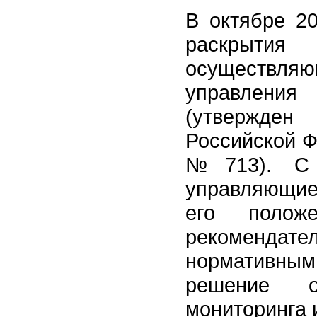
В октябре 20
раскрытия
осуществля
управлени
(утвержден
Российской Ф
№713). С 
управляющие
его полож
рекоменд
нормативным
решение о
мониторинга 