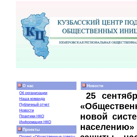
О нас
Новости
25 сентяб
Об организации
Наша команда
«Общественн
Публичный отчет
Новости
новой сист
Практики НКО
Информация НКО
населению»
Проекты
Проект «Общественные советы