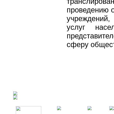
транслиров
проведению о
учреждений
услуг насе
представител
сферу общест