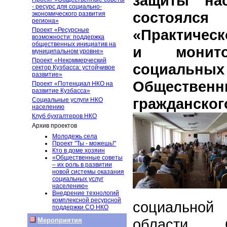
защиты нас
- ресурс для социально-
состоял
экономического развития
региона»
Проект «Ресурсные
«Практическ
возможности: поддержка
общественных инициатив на
и монито
муниципальном уровне»
Проект «Некоммерческий
социаль
сектор Кузбасса: устойчивое
развитие»
Обществен
Проект «Потенциал НКО на
развитие Кузбасса»
гражданског
Социальные услуги НКО
населению
Клуб бухгалтеров НКО
Архив проектов
Молодежь села
Проект "Ты - можешь!"
Кто в доме хозяин
«Общественные советы
– их роль в развитии
новой системы оказания
социальных услуг
населению»
Внедрение технологий
комплексной ресурсной
социальной
поддержки СО НКО
области,
Мероприятия