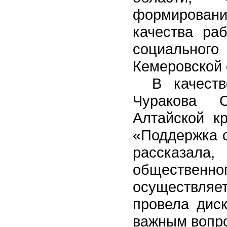
формирован
качества ра
социально
Кемеровской 
В качест
Чуракова С
Алтайской к
«Поддержка о
рассказал
обществен
осуществляет
провела дис
важным вопро