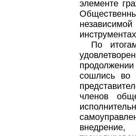
элементе гра
Обществен
независимо
инструментах
По итога
удовлетворен
продолжении
сошлись во 
представите
членов общ
исполнит
самоуправ
внедрение