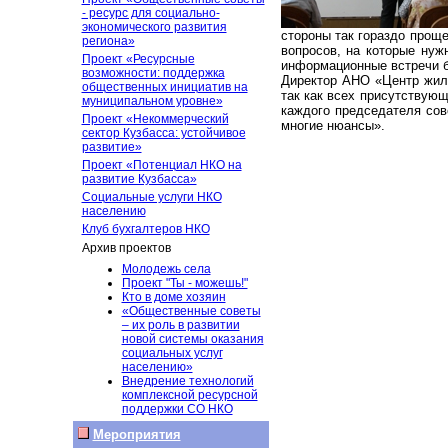
- ресурс для социально-
экономического развития
стороны так гораздо проще
региона»
вопросов, на которые ну
Проект «Ресурсные
информационные встречи б
возможности: поддержка
Директор АНО «Центр жил
общественных инициатив на
так как всех присутствующ
муниципальном уровне»
каждого председателя сов
Проект «Некоммерческий
многие нюансы».
сектор Кузбасса: устойчивое
развитие»
Проект «Потенциал НКО на
развитие Кузбасса»
Социальные услуги НКО
населению
Клуб бухгалтеров НКО
Архив проектов
Молодежь села
Проект "Ты - можешь!"
Кто в доме хозяин
«Общественные советы
– их роль в развитии
новой системы оказания
социальных услуг
населению»
Внедрение технологий
комплексной ресурсной
поддержки СО НКО
Мероприятия