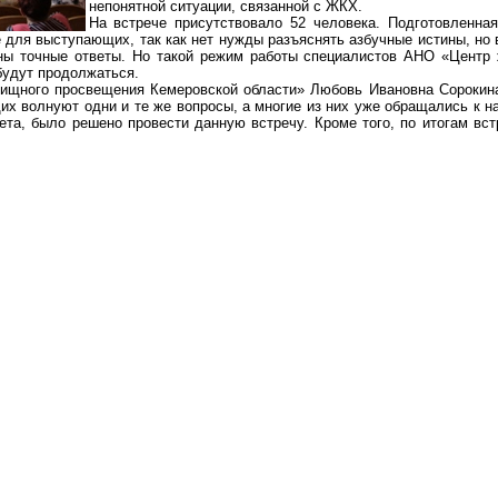
непонятной ситуации, связанной с ЖКХ.
На встрече присутствовало 52 человека. Подготовленна
 для выступающих, так как нет нужды разъяснять азбучные истины, но в
жны точные ответы. Но такой режим работы специалистов АНО «Центр 
удут продолжаться.
ищного просвещения Кемеровской области» Любовь Ивановна Сорокина 
их волнуют одни и те же вопросы, а многие из них уже обращались к н
ета, было решено провести данную встречу. Кроме того, по итогам в