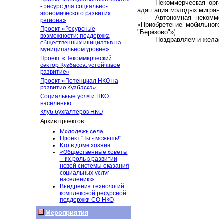
Некоммерческая орга
- ресурс для социально-
адаптация молодых мигран
экономического развития
Автономная некомм
региона»
«Приобретение мобильног
Проект «Ресурсные
"Берёзово"»).
возможности: поддержка
Поздравляем и желае
общественных инициатив на
муниципальном уровне»
Проект «Некоммерческий
сектор Кузбасса: устойчивое
развитие»
Проект «Потенциал НКО на
развитие Кузбасса»
Социальные услуги НКО
населению
Клуб бухгалтеров НКО
Архив проектов
Молодежь села
Проект "Ты - можешь!"
Кто в доме хозяин
«Общественные советы
– их роль в развитии
новой системы оказания
социальных услуг
населению»
Внедрение технологий
комплексной ресурсной
поддержки СО НКО
Мероприятия