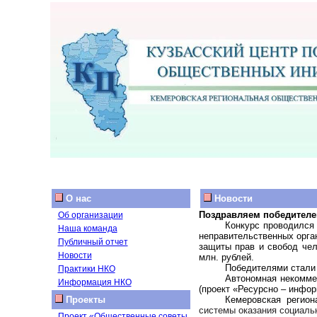
О нас
Новости
Поздравляем победителей
Об организации
Конкурс проводился 
Наша команда
неправительственных орга
Публичный отчет
защиты прав и свобод чел
Новости
млн. рублей.
Победителями стали
Практики НКО
Автономная некоммер
Информация НКО
(проект «Ресурсно – инфо
Проекты
Кемеровская регион
системы оказания социаль
Проект «Общественные советы