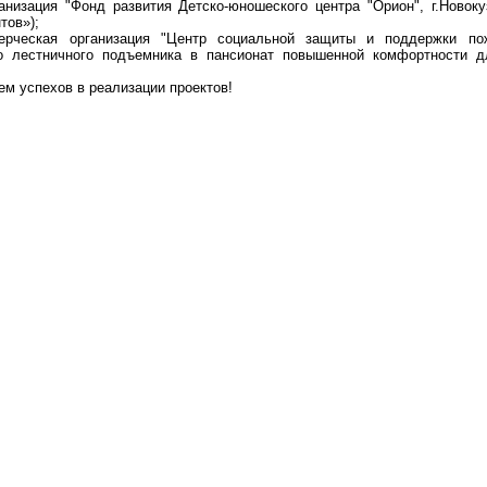
низация "Фонд развития Детско-юношеского центра "Орион", г.Новоку
тов»);
ерческая организация "Центр социальной защиты и поддержки пож
о лестничного подъемника в пансионат повышенной комфортности 
м успехов в реализации проектов!