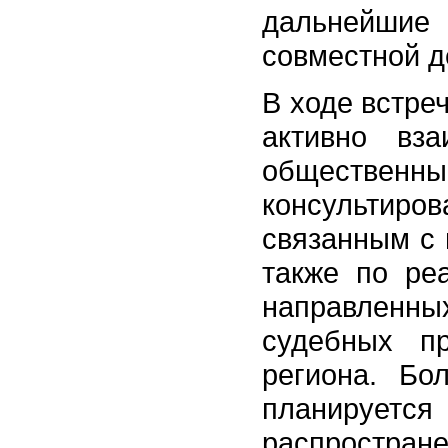
дальнейшие
совместной д
В ходе встре
активно вз
общественным
консультир
связанным с 
также по ре
направленны
судебных п
региона. Бо
планиру
распростра