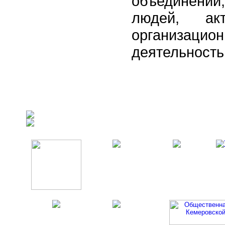
объединений
людей, ак
организац
деятельность