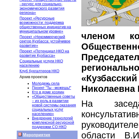
- ресурс для социально-
экономического развития
региона»
Проект «Ресурсные
возможности: поддержка
общественных инициатив на
муниципальном уровне»
членом ко
Проект «Некоммерческий
сектор Кузбасса: устойчивое
Общественно
развитие»
Проект «Потенциал НКО на
Председа
развитие Кузбасса»
Социальные услуги НКО
региональн
населению
Клуб бухгалтеров НКО
«Кузбасски
Архив проектов
Молодежь села
Николаевна 
Проект "Ты - можешь!"
Кто в доме хозяин
«Общественные советы
На засед
– их роль в развитии
новой системы оказания
социальных услуг
консультатив
населению»
Внедрение технологий
руководител
комплексной ресурсной
поддержки СО НКО
области В.
Мероприятия