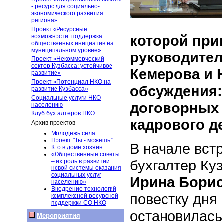
- ресурс для социально-
экономического развития
региона»
Проект «Ресурсные
которой при
возможности: поддержка
общественных инициатив на
муниципальном уровне»
руководител
Проект «Некоммерческий
сектор Кузбасса: устойчивое
Кемерова и 
развитие»
Проект «Потенциал НКО на
обсуждения:
развитие Кузбасса»
Социальные услуги НКО
договорных
населению
Клуб бухгалтеров НКО
кадрового д
Архив проектов
Молодежь села
Проект "Ты - можешь!"
В начале вст
Кто в доме хозяин
«Общественные советы
бухгалтер Ку
– их роль в развитии
новой системы оказания
социальных услуг
Ирина Бори
населению»
Внедрение технологий
повестку дня
комплексной ресурсной
поддержки СО НКО
остановилась
Мероприятия