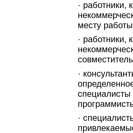
·
работники, 
некоммерческ
месту работы
·
работники, 
некоммерческ
совместитель
·
консультан
определенное
специалисты 
программисты
·
специалисты
привлекаемые