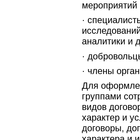
мероприятий 
·
специалист
исследований
аналитики и д
·
добровольц
·
члены орга
Для оформле
группами сот
видов договор
характер и у
договоры, до
характера и 