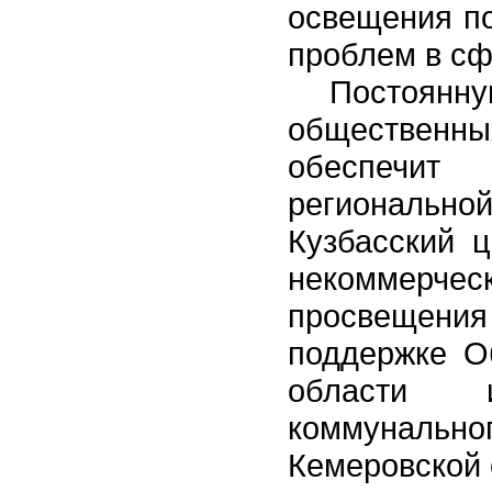
освещения п
проблем в с
Постоян
общественн
обеспечит 
региональн
Кузбасский 
некоммерческ
просвещени
поддержке О
области 
коммуналь
Кемеровской 