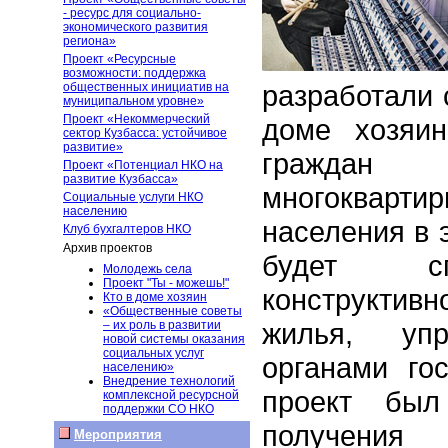
- ресурс для социально-
экономического развития
региона»
Проект «Ресурсные
возможности: поддержка
разработали 
общественных инициатив на
муниципальном уровне»
Проект «Некоммерческий
доме хозяин
сектор Кузбасса: устойчивое
развитие»
граждан
Проект «Потенциал НКО на
развитие Кузбасса»
многокварт
Социальные услуги НКО
населению
населения в э
Клуб бухгалтеров НКО
Архив проектов
будет спо
Молодежь села
Проект "Ты - можешь!"
конструктивн
Кто в доме хозяин
«Общественные советы
жилья, уп
– их роль в развитии
новой системы оказания
социальных услуг
органами го
населению»
Внедрение технологий
проект был
комплексной ресурсной
поддержки СО НКО
получения 
Мероприятия