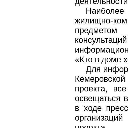
деятельности
Наиболее
жилищно-к
предметом
консульт
информационн
«Кто в доме 
Для инфор
Кемеровско
проекта, вс
освещаться в
в ходе пресс
организаци
проекта.