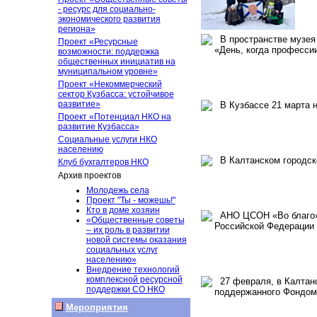
- ресурс для социально-
экономического развития
региона»
В пространстве музея 
Проект «Ресурсные
«День, когда професси
возможности: поддержка
общественных инициатив на
муниципальном уровне»
Проект «Некоммерческий
сектор Кузбасса: устойчивое
развитие»
В Кузбассе 21 марта н
Проект «Потенциал НКО на
развитие Кузбасса»
Социальные услуги НКО
населению
В Калтанском городско
Клуб бухгалтеров НКО
Архив проектов
Молодежь села
Проект "Ты - можешь!"
Кто в доме хозяин
АНО ЦСОН «Во благо» 
«Общественные советы
Российской Федерации
– их роль в развитии
новой системы оказания
социальных услуг
населению»
Внедрение технологий
комплексной ресурсной
27 февраля, в Калтанс
поддержки СО НКО
поддержанного Фондом 
Мероприятия