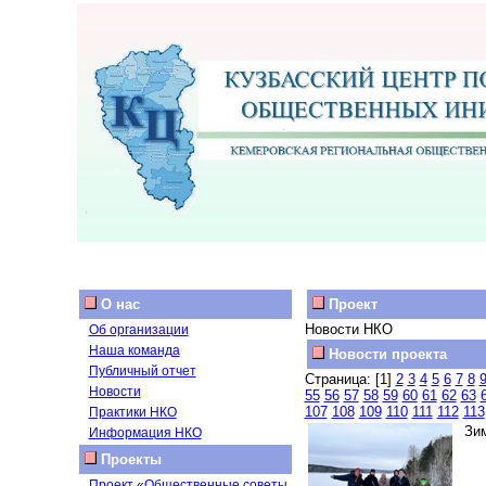
О нас
Проект
Новости НКО
Об организации
Наша команда
Новости проекта
Публичный отчет
Страница: [1]
2
3
4
5
6
7
8
Новости
55
56
57
58
59
60
61
62
63
107
108
109
110
111
112
113
Практики НКО
Зимн
Информация НКО
Проекты
Проект «Общественные советы