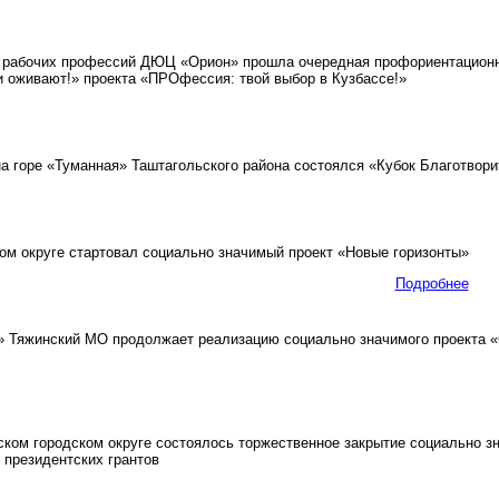
рабочих профессий ДЮЦ «Орион» прошла очередная профориентационна
и оживают!» проекта «ПРОфессия: твой выбор в Кузбассе!»
а горе «Туманная» Таштагольского района состоялся «Кубок Благотвор
м округе стартовал социально значимый проект «Новые горизонты»
Подробнее
Тяжинский МО продолжает реализацию социально значимого проекта «С
ком городском округе состоялось торжественное закрытие социально з
президентских грантов