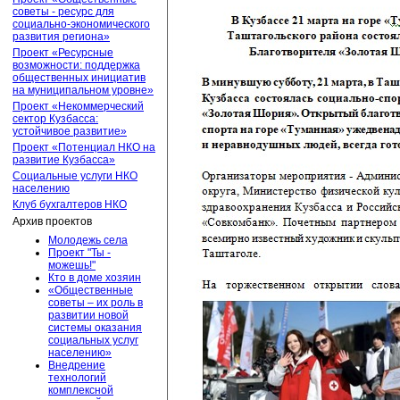
советы - ресурс для
социально-экономического
развития региона»
Проект «Ресурсные
возможности: поддержка
общественных инициатив
на муниципальном уровне»
Проект «Некоммерческий
сектор Кузбасса:
устойчивое развитие»
Проект «Потенциал НКО на
развитие Кузбасса»
Социальные услуги НКО
населению
Клуб бухгалтеров НКО
Архив проектов
Молодежь села
Проект "Ты -
можешь!"
Кто в доме хозяин
«Общественные
советы – их роль в
развитии новой
системы оказания
социальных услуг
населению»
Внедрение
технологий
комплексной