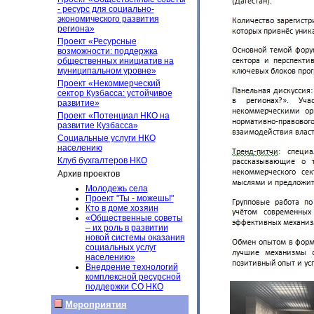
- ресурс для социально-
экономического развития
региона»
Проект «Ресурсные
возможности: поддержка
общественных инициатив на
муниципальном уровне»
Проект «Некоммерческий
сектор Кузбасса: устойчивое
развитие»
Проект «Потенциал НКО на
развитие Кузбасса»
Социальные услуги НКО
населению
Клуб бухгалтеров НКО
Архив проектов
Молодежь села
Проект "Ты - можешь!"
Кто в доме хозяин
«Общественные советы
– их роль в развитии
новой системы оказания
социальных услуг
населению»
Внедрение технологий
комплексной ресурсной
поддержки СО НКО
Мероприятия