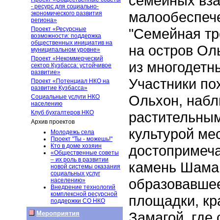
семейных вз
- ресурс для социально-
малообеспеч
экономического развития
региона»
Проект «Ресурсные
"Семейная тр
возможности: поддержка
общественных инициатив на
на остров Ол
муниципальном уровне»
Проект «Некоммерческий
из многодетн
сектор Кузбасса: устойчивое
развитие»
Участники по
Проект «Потенциал НКО на
развитие Кузбасса»
Ольхон, набл
Социальные услуги НКО
населению
Клуб бухгалтеров НКО
растительным
Архив проектов
культурой ме
Молодежь села
Проект "Ты - можешь!"
Кто в доме хозяин
достопримеча
«Общественные советы
– их роль в развитии
камень Шаман
новой системы оказания
социальных услуг
образовавшее
населению»
Внедрение технологий
комплексной ресурсной
площадки, кр
поддержки СО НКО
Замагой, где
Мероприятия