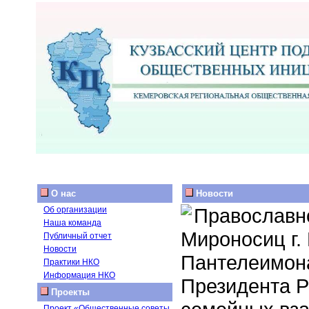
О нас
Новости
Православн
Об организации
Наша команда
Мироносиц г.
Публичный отчет
Новости
Пантелеимона
Практики НКО
Информация НКО
Президента Р
Проекты
Проект «Общественные советы