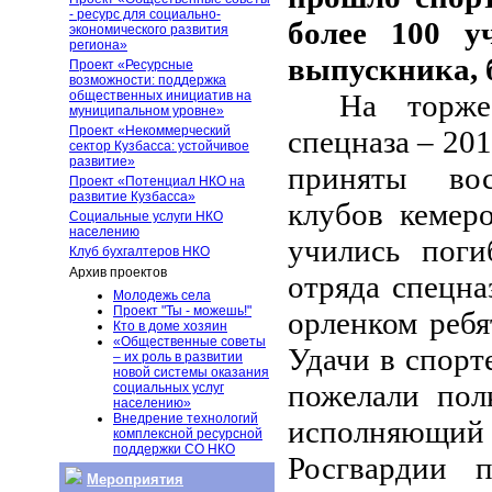
- ресурс для социально-
более 100 у
экономического развития
региона»
выпускника, 
Проект «Ресурсные
возможности: поддержка
общественных инициатив на
На торже
муниципальном уровне»
Проект «Некоммерческий
спецназа – 20
сектор Кузбасса: устойчивое
развитие»
приняты вос
Проект «Потенциал НКО на
развитие Кузбасса»
клубов кемер
Социальные услуги НКО
населению
учились пог
Клуб бухгалтеров НКО
Архив проектов
отряда спецна
Молодежь села
Проект "Ты - можешь!"
орленком ребя
Кто в доме хозяин
«Общественные советы
Удачи в спорт
– их роль в развитии
новой системы оказания
пожелали по
социальных услуг
населению»
Внедрение технологий
исполняющий 
комплексной ресурсной
поддержки СО НКО
Росгвардии 
Мероприятия