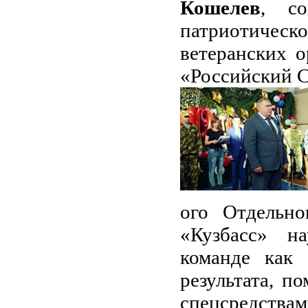
Кошелев
, со
патриотичес
ветеранских 
«Российский С
ого Отдельно
«Кузбасс» н
команде как 
результата, п
спецсредств