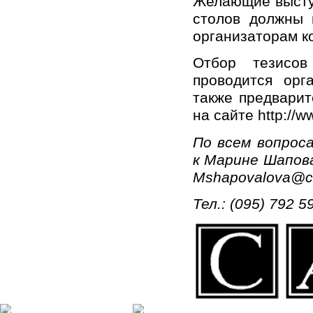
Желающие выступ
столов должны 
организаторам ко
Отбор тезисов
проводится орг
также предвари
на сайте http://ww
По всем вопрос
к Марине Шапова
Mshapovalova@ca
Тел.: (095) 792 5