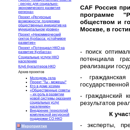
- ресурс для социально-
CAF Россия пр
экономического развития
региона»
программе "Р
Проект «Ресурсные
обществом и го
возможности: поддержка
общественных инициатив на
Москве, в гост
муниципальном уровне»
Проект «Некоммерческий
сектор Кузбасса: устойчивое
развитие»
Проект «Потенциал НКО на
- поиск оптимал
развитие Кузбасса»
Социальные услуги НКО
потенциала гр
населению
реализации госу
Клуб бухгалтеров НКО
Архив проектов
- гражданская
Молодежь села
Проект "Ты - можешь!"
государственной
Кто в доме хозяин
«Общественные советы
- гражданский к
– их роль в развитии
новой системы оказания
результатов реа
социальных услуг
населению»
Внедрение технологий
К учас
комплексной ресурсной
поддержки СО НКО
- эксперты, пр
Мероприятия